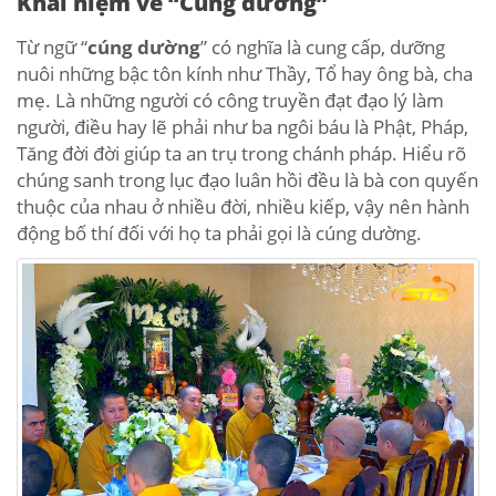
Khái niệm về “Cúng dường”
Từ ngữ “
cúng dường
” có nghĩa là cung cấp, dưỡng
nuôi những bậc tôn kính như Thầy, Tổ hay ông bà, cha
mẹ. Là những người có công truyền đạt đạo lý làm
người, điều hay lẽ phải như ba ngôi báu là Phật, Pháp,
Tăng đời đời giúp ta an trụ trong chánh pháp. Hiểu rõ
chúng sanh trong lục đạo luân hồi đều là bà con quyến
thuộc của nhau ở nhiều đời, nhiều kiếp, vậy nên hành
động bố thí đối với họ ta phải gọi là cúng dường.