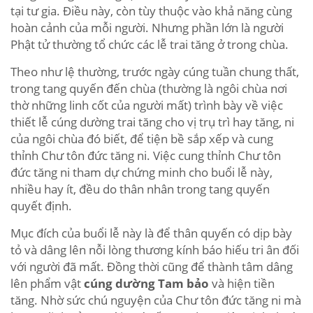
tại tư gia. Ðiều này, còn tùy thuộc vào khả năng cùng
hoàn cảnh của mỗi người. Nhưng phần lớn là người
Phật tử thường tổ chức các lễ trai tăng ở trong chùa.
Theo như lệ thường, trước ngày cúng tuần chung thất,
trong tang quyến đến chùa (thường là ngôi chùa nơi
thờ những linh cốt của người mất) trình bày về việc
thiết lễ cúng dường trai tăng cho vị trụ trì hay tăng, ni
của ngôi chùa đó biết, để tiện bề sắp xếp và cung
thỉnh Chư tôn đức tăng ni. Việc cung thỉnh Chư tôn
đức tăng ni tham dự chứng minh cho buổi lễ này,
nhiều hay ít, đều do thân nhân trong tang quyến
quyết định.
Mục đích của buổi lễ này là để thân quyến có dịp bày
tỏ và dâng lên nỗi lòng thương kính báo hiếu tri ân đối
với người đã mất. Ðồng thời cũng để thành tâm dâng
lên phẩm vật
cúng dường Tam bảo
và hiện tiền
tăng. Nhờ sức chú nguyện của Chư tôn đức tăng ni mà