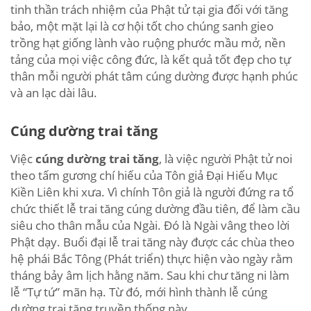
tinh thần trách nhiệm của Phật tử tại gia đối với tăng
bảo, một mặt lại là cơ hội tốt cho chúng sanh gieo
trồng hạt giống lành vào ruộng phước mầu mở, nền
tảng của mọi việc công đức, là kết quả tốt đẹp cho tự
thân mỗi người phát tâm cúng dường được hạnh phúc
và an lạc dài lâu.
Cúng dường trai tăng
Việc
cúng dường trai tăng
, là việc người Phật tử noi
theo tấm gương chí hiếu của Tôn giả Ðại Hiếu Mục
Kiền Liên khi xưa. Vì chính Tôn giả là người đứng ra tổ
chức thiết lễ trai tăng cúng dường đầu tiên, để làm cầu
siêu cho thân mẫu của Ngài. Ðó là Ngài vâng theo lời
Phật dạy. Buổi đại lễ trai tăng này được các chùa theo
hệ phái Bắc Tông (Phát triển) thực hiện vào ngày rằm
tháng bảy âm lịch hằng năm. Sau khi chư tăng ni làm
lễ “Tự tứ” mãn hạ. Từ đó, mới hình thành lễ cúng
dường trai tăng truyền thống này.