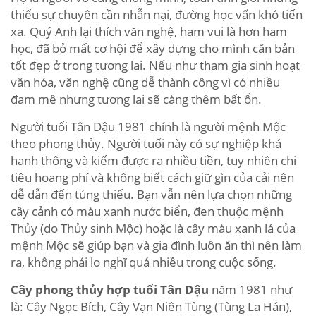
thiếu sự chuyên cần nhẫn nại, đường học vấn khó tiến
xa. Quý Anh lại thích văn nghệ, ham vui là hơn ham
học, đã bỏ mất cơ hội để xây dựng cho mình căn bản
tốt đẹp ở trong tương lai. Nếu như tham gia sinh hoạt
văn hóa, văn nghệ cũng dễ thành công vì có nhiều
đam mê nhưng tương lai sẽ càng thêm bất ổn.
Người tuổi Tân Dậu 1981 chính là người mệnh Mộc
theo phong thủy. Người tuổi này có sự nghiệp khá
hanh thông và kiếm được ra nhiều tiền, tuy nhiên chi
tiêu hoang phí và không biết cách giữ gìn của cải nên
dễ dẫn đến túng thiếu. Bạn vẫn nên lựa chọn những
cây cảnh có màu xanh nước biển, đen thuộc mệnh
Thủy (do Thủy sinh Mộc) hoặc là cây màu xanh lá của
mệnh Mộc sẽ giúp bạn và gia đình luôn ăn thì nên làm
ra, không phải lo nghĩ quá nhiều trong cuộc sống.
Cây phong thủy hợp tuổi Tân Dậu
năm 1981 như
là: Cây Ngọc Bích, Cây Vạn Niên Tùng (Tùng La Hán),