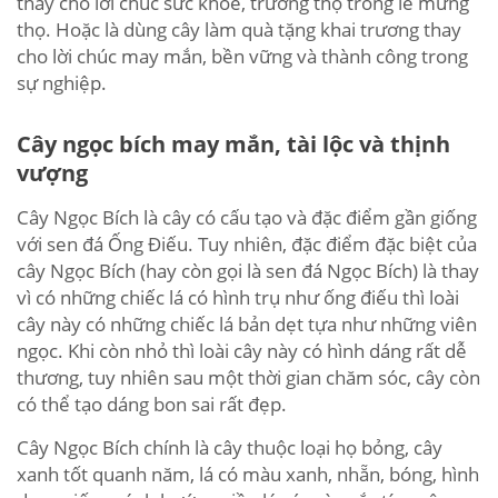
thay cho lời chúc sức khỏe, trường thọ trong lễ mừng
thọ. Hoặc là dùng cây làm quà tặng khai trương thay
cho lời chúc may mắn, bền vững và thành công trong
sự nghiệp.
Cây ngọc bích may mắn, tài lộc và thịnh
vượng
Cây Ngọc Bích là cây có cấu tạo và đặc điểm gần giống
với sen đá Ống Điếu. Tuy nhiên, đặc điểm đặc biệt của
cây Ngọc Bích (hay còn gọi là sen đá Ngọc Bích) là thay
vì có những chiếc lá có hình trụ như ống điếu thì loài
cây này có những chiếc lá bản dẹt tựa như những viên
ngọc. Khi còn nhỏ thì loài cây này có hình dáng rất dễ
thương, tuy nhiên sau một thời gian chăm sóc, cây còn
có thể tạo dáng bon sai rất đẹp.
Cây Ngọc Bích chính là cây thuộc loại họ bỏng, cây
xanh tốt quanh năm, lá có màu xanh, nhẵn, bóng, hình