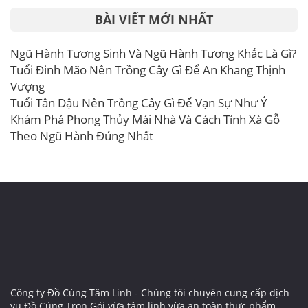
BÀI VIẾT MỚI NHẤT
Ngũ Hành Tương Sinh Và Ngũ Hành Tương Khắc Là Gì?
Tuổi Đinh Mão Nên Trồng Cây Gì Để An Khang Thịnh
Vượng
Tuổi Tân Dậu Nên Trồng Cây Gì Để Vạn Sự Như Ý
Khám Phá Phong Thủy Mái Nhà Và Cách Tính Xà Gỗ
Theo Ngũ Hành Đúng Nhất
Công ty Đồ Cúng Tâm Linh - Chúng tôi chuyên cung cấp dịch
vụ Đồ Cúng Trọn Gói vừa tâm linh vừa an toàn thực phẩm.