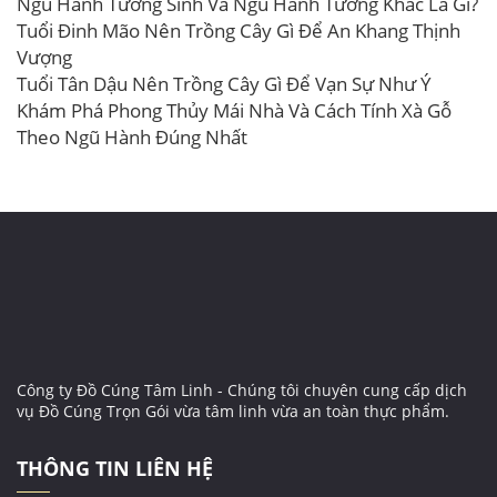
Ngũ Hành Tương Sinh Và Ngũ Hành Tương Khắc Là Gì?
Tuổi Đinh Mão Nên Trồng Cây Gì Để An Khang Thịnh
Vượng
Tuổi Tân Dậu Nên Trồng Cây Gì Để Vạn Sự Như Ý
Khám Phá Phong Thủy Mái Nhà Và Cách Tính Xà Gỗ
Theo Ngũ Hành Đúng Nhất
Công ty Đồ Cúng Tâm Linh - Chúng tôi chuyên cung cấp dịch
vụ Đồ Cúng Trọn Gói vừa tâm linh vừa an toàn thực phẩm.
THÔNG TIN LIÊN HỆ