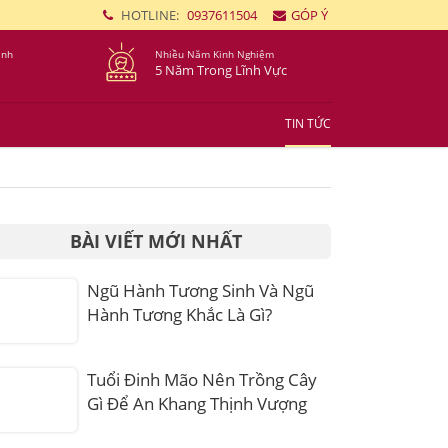
HOTLINE:
0937611504
GÓP Ý
ình
Nhiều Năm Kinh Nghiệm
5 Năm Trong Lĩnh Vực
TIN TỨC
BÀI VIẾT MỚI NHẤT
Ngũ Hành Tương Sinh Và Ngũ
Hành Tương Khắc Là Gì?
Tuổi Đinh Mão Nên Trồng Cây
Gì Để An Khang Thịnh Vượng