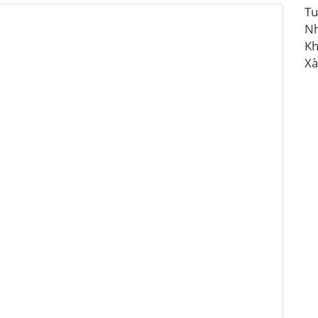
Tu
N
Kh
Xà