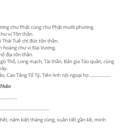
hương chư Phật cùng chư Phật mười phương.
chư vị Tôn thần.
 Thái Tuế chí đức tôn thần.
nh hoàng chư vị Đại Vương.
hổ địa tôn thần.
gũ Thổ, Long mạch, Tài thần, Bản gia Táo quân, cùng
này.
ảo, Cao Tằng Tổ Tỷ, Tiên linh nội ngoại họ ……………..
 Thân
……………….
……………………………………..
 hết, năm kiệt tháng cùng, xuân tiết gần kề, minh