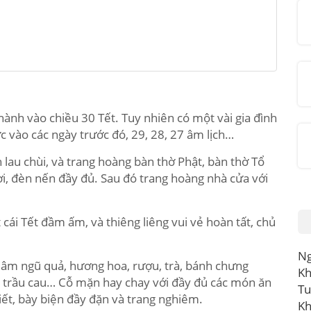
 hành vào chiều 30 Tết. Tuy nhiên có một vài gia đình
ức vào các ngày trước đó, 29, 28, 27 âm lịch…
h lau chùi, và trang hoàng bàn thờ Phật, bàn thờ Tổ
i, đèn nến đầy đủ. Sau đó trang hoàng nhà cửa với
 cái Tết đầm ấm, và thiêng liêng vui vẻ hoàn tất, chủ
Ng
m ngũ quả, hương hoa, rượu, trà, bánh chưng
Kh
n, trầu cau… Cỗ mặn hay chay với đầy đủ các món ăn
Tu
iết, bày biện đầy đặn và trang nghiêm.
Kh