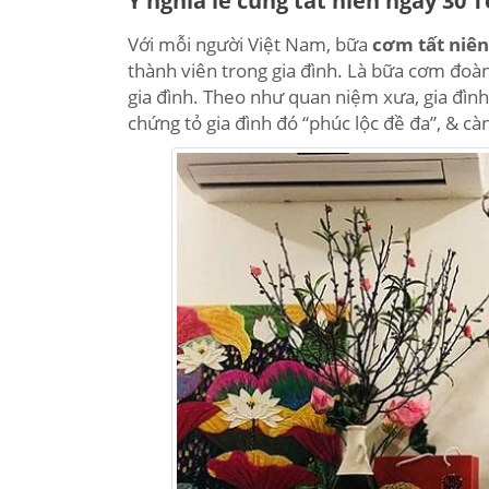
Ý nghĩa lễ cúng tất niên ngày 30 T
Với mỗi người Việt Nam, bữa
cơm tất niên
thành viên trong gia đình. Là bữa cơm đoàn
gia đình. Theo như quan niệm xưa, gia đình
chứng tỏ gia đình đó “phúc lộc đề đa”, & c