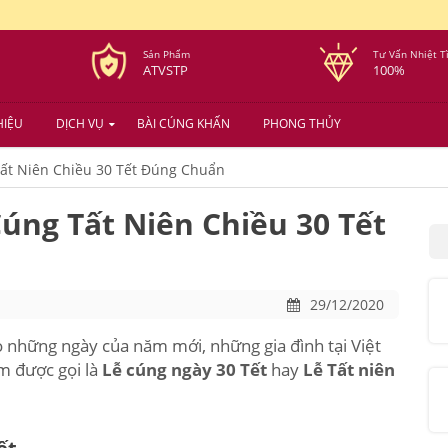
Sản Phẩm
Tư Vấn Nhiệt T
ATVSTP
100%
HIỆU
DỊCH VỤ
BÀI CÚNG KHẤN
PHONG THỦY
ất Niên Chiều 30 Tết Đúng Chuẩn
úng Tất Niên Chiều 30 Tết
29/12/2020
 những ngày của năm mới, những gia đình tại Việt
m được gọi là
Lễ cúng ngày 30 Tết
hay
Lễ Tất niên