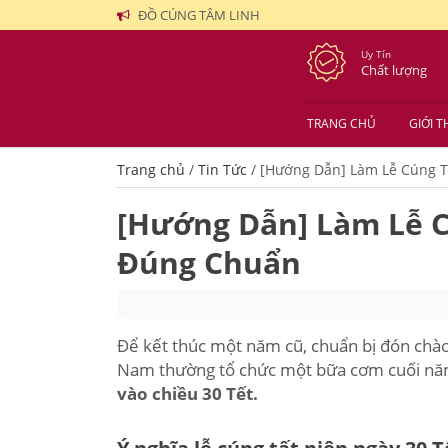
ĐỒ CÚNG TÂM LINH
Uy Tín
Chất lượng
TRANG CHỦ
GIỚI T
Trang chủ
/
Tin Tức
/
[Hướng Dẫn] Làm Lễ Cúng T
[Hướng Dẫn] Làm Lễ C
Đúng Chuẩn
Để kết thúc một năm cũ, chuẩn bị đón chào
Nam thường tổ chức một bữa cơm cuối nă
vào chiều 30 Tết.