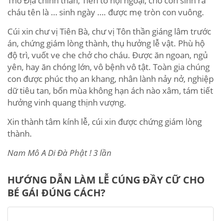
Thổ Địa chính thần, Tiên tổ nội ngoại, cho con sinh ra
cháu tên là … sinh ngày …. được mẹ tròn con vuông.
Cúi xin chư vị Tiên Bà, chư vị Tôn thần giáng lâm trước
án, chứng giám lòng thành, thụ hưởng lễ vật. Phù hộ
độ trì, vuốt ve che chở cho cháu. Được ăn ngoan, ngủ
yên, hay ăn chóng lớn, vô bệnh vô tật. Toàn gia chúng
con được phúc thọ an khang, nhân lành nảy nở, nghiệp
dữ tiêu tan, bốn mùa không hạn ách nào xâm, tám tiết
hưởng vinh quang thịnh vượng.
Xin thành tâm kính lễ, cúi xin được chứng giám lòng
thành.
Nam Mô A Di Đà Phật ! 3 lần
HƯỚNG DẪN LÀM LỄ CÚNG ĐẦY CỮ CHO
BÉ GÁI ĐÚNG CÁCH?