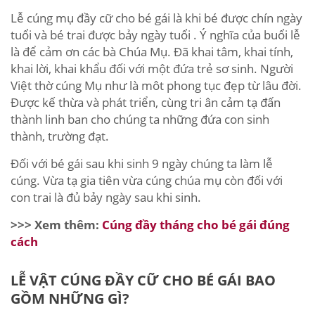
Lễ cúng mụ đầy cữ cho bé gái là khi bé được chín ngày
tuổi và bé trai được bảy ngày tuổi . Ý nghĩa của buổi lễ
là để cảm ơn các bà Chúa Mụ. Đã khai tâm, khai tính,
khai lời, khai khẩu đối với một đứa trẻ sơ sinh. Người
Việt thờ cúng Mụ như là môt phong tục đẹp từ lâu đời.
Được kế thừa và phát triển, cùng tri ân cảm tạ đấn
thành linh ban cho chúng ta những đứa con sinh
thành, trường đạt.
Đối với bé gái sau khi sinh 9 ngày chúng ta làm lễ
cúng. Vừa tạ gia tiên vừa cúng chúa mụ còn đối với
con trai là đủ bảy ngày sau khi sinh.
>>> Xem thêm:
Cúng đầy tháng cho bé gái đúng
cách
LỄ VẬT CÚNG ĐẦY CỮ CHO BÉ GÁI BAO
GỒM NHỮNG GÌ?