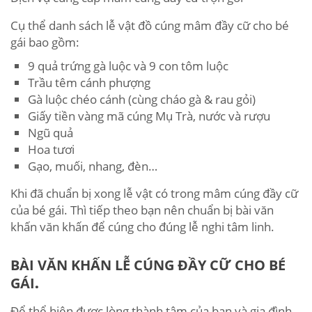
Cụ thể danh sách lễ vật đồ cúng mâm đầy cữ cho bé
gái bao gồm:
9 quả trứng gà luộc và 9 con tôm luộc
Trầu têm cánh phượng
Gà luộc chéo cánh (cùng cháo gà & rau gỏi)
Giấy tiền vàng mã cúng Mụ Trà, nước và rượu
Ngũ quả
Hoa tươi
Gạo, muối, nhang, đèn…
Khi đã chuẩn bị xong lễ vật có trong mâm cúng đầy cữ
của bé gái. Thì tiếp theo bạn nên chuẩn bị bài văn
khấn văn khấn để cúng cho đúng lễ nghi tâm linh.
BÀI VĂN KHẤN LỄ CÚNG ĐẦY CỮ CHO BÉ
GÁI
.
Để thể hiện được lòng thành tâm của bạn và gia đình