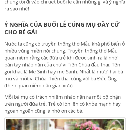
chúng tôi đi vào chi tiết buổi lễ cần những gì và ý nghĩa
ra sao nhé!
Ý NGHĨA CỦA BUỔI LỄ CÚNG MỤ ĐẦY CỮ
CHO BÉ GÁI
Nước ta cũng có truyền thống thờ Mẫu khá phổ biến ở
nhiều vùng miền nói chung. Truyền thống thờ Mẫu
quan niệm rằng các đứa trẻ khi được sinh ra là nhờ
bàn tay nhào nặn của chư vị Tiên Chúa đầu thai. Tên
gọi khác là Mẹ Sinh hay mẹ Sanh. Nhất là mười hai bà
mụ và một vị Chúa Thiên thai cùng với ba Đức Ông
(theo quan niệm dân gian xưa)
Mỗi bà mụ có trách nhiệm nhào nặn ra một bộ phận
trên người đứa trẻ. Trẻ có lớn lên có khỏe mạnh hay
ngoan ngoãn cũng là nhờ ơn các bà.