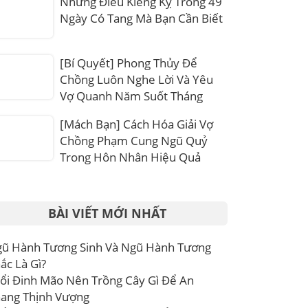
Những Điều Kiêng Kỵ Trong 49
Ngày Có Tang Mà Bạn Cần Biết
[Bí Quyết] Phong Thủy Để
Chồng Luôn Nghe Lời Và Yêu
Vợ Quanh Năm Suốt Tháng
[Mách Bạn] Cách Hóa Giải Vợ
Chồng Phạm Cung Ngũ Quỷ
Trong Hôn Nhân Hiệu Quả
BÀI VIẾT MỚI NHẤT
ũ Hành Tương Sinh Và Ngũ Hành Tương
ắc Là Gì?
ổi Đinh Mão Nên Trồng Cây Gì Để An
ang Thịnh Vượng