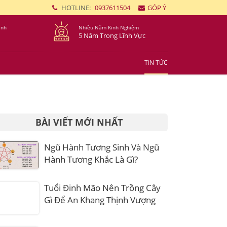
HOTLINE:
0937611504
GÓP Ý
ình
Nhiều Năm Kinh Nghiệm
5 Năm Trong Lĩnh Vực
TIN TỨC
BÀI VIẾT MỚI NHẤT
Ngũ Hành Tương Sinh Và Ngũ
Hành Tương Khắc Là Gì?
Tuổi Đinh Mão Nên Trồng Cây
Gì Để An Khang Thịnh Vượng