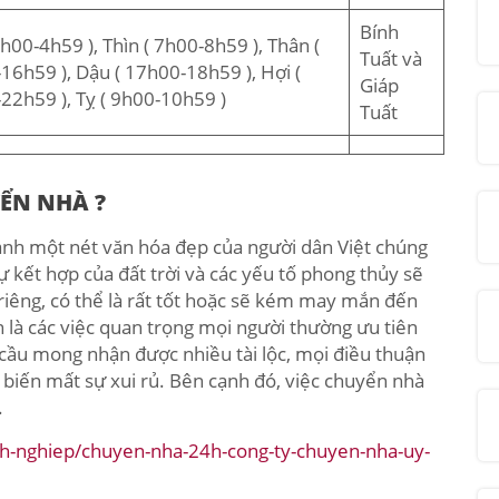
Bính
h00-4h59 ), Thìn ( 7h00-8h59 ), Thân (
Tuất và
16h59 ), Dậu ( 17h00-18h59 ), Hợi (
Giáp
22h59 ), Tỵ ( 9h00-10h59 )
Tuất
ỂN NHÀ ?
hành một nét văn hóa đẹp của người dân Việt chúng
 kết hợp của đất trời và các yếu tố phong thủy sẽ
êng, có thể là rất tốt hoặc sẽ kém may mắn đến
n là các việc quan trọng mọi người thường ưu tiên
cầu mong nhận được nhiều tài lộc, mọi điều thuận
biến mất sự xui rủ. Bên cạnh đó, việc chuyển nhà
.
h-nghiep/chuyen-nha-24h-cong-ty-chuyen-nha-uy-