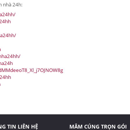
n nhà 24h:
ha24hh/
a24hh
ha24hh/
h
nnha24hh/
nha24h
UCdMMdeeoT8_Xl_j7OJNOW8g
a24hh
h
G TIN LIÊN HỆ
MÂM CÚNG TRỌN GÓI