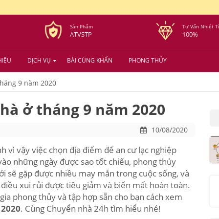
Sản Phẩm
Tư Vấn Nhiệt T
ATVSTP
100%
HIỆU
DỊCH VỤ
BÀI CÚNG KHẤN
PHONG THỦY
tháng 9 năm 2020
nhà ở tháng 9 năm 2020
10/08/2020
nh vì vậy việc chọn địa điểm để an cư lạc nghiệp
vào những ngày được sao tốt chiếu, phong thủy
 mới sẽ gặp được nhiều may mắn trong cuộc sống, và
 điều xui rủi được tiêu giảm và biến mất hoàn toàn.
gia phong thủy và tập hợp sẵn cho bạn cách xem
 2020
. Cùng Chuyển nhà 24h tìm hiểu nhé!