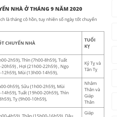
YỂN NHÀ Ở THÁNG 9 NĂM 2020
h là tháng cô hồn, tuy nhiên số ngày tốt chuyển
TUỔI
ỐT CHUYỂN NHÀ
KỴ
h00-2h59), Thìn (7h00-8h59), Tuất
Kỷ Tỵ và
-20h59) , Hợi (21h00-22h59) , Ngọ
Tân Tỵ
-12h59), Mùi (13h00-14h59),
Nhâm
h00-0h59), Sửu (1h00-2h59), Mùi
Thân và
-14h59), Tuất (19h00-20h59), Thìn
Giáp
8h59), Tỵ (9h00-10h59),
Thân
Giáp
h00-4h59), Thân (15h00-16h59), Dậu