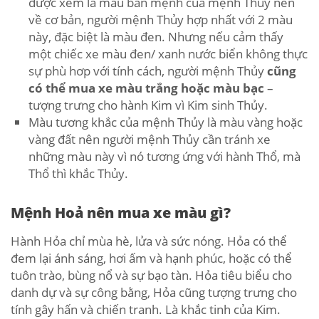
được xem là màu bản mệnh của mệnh Thủy nên
về cơ bản, người mệnh Thủy hợp nhất với 2 màu
này, đặc biệt là màu đen. Nhưng nếu cảm thấy
một chiếc xe màu đen/ xanh nước biển không thực
sự phù hơp với tính cách, người mệnh Thủy
cũng
có thể mua xe màu trắng hoặc màu bạc
–
tượng trưng cho hành Kim vì Kim sinh Thủy.
Màu tương khắc của mệnh Thủy là màu vàng hoặc
vàng đất nên người mệnh Thủy cần tránh xe
những màu này vì nó tương ứng với hành Thổ, mà
Thổ thì khắc Thủy.
Mệnh Hoả nên mua xe màu gì?
Hành Hỏa chỉ mùa hè, lửa và sức nóng. Hỏa có thể
đem lại ánh sáng, hơi ấm và hạnh phúc, hoặc có thể
tuôn trào, bùng nổ và sự bạo tàn. Hỏa tiêu biểu cho
danh dự và sự công bằng, Hỏa cũng tượng trưng cho
tính gây hấn và chiến tranh. Là khắc tinh của Kim.