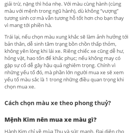
giải trừ, nặng thì hóa nhẹ. Với màu cùng hành (cùng
màu với mệnh trong ngũ hành), dù không “vượng”
tương sinh cơ mà vẫn tương hỗ tốt hơn cho bạn thay
vì mang tới phiền hà.
Trái lại, nếu chọn màu xung khắc sẽ làm ảnh hưởng tới
bản thân, dễ sinh tâm trạng bồn chồn thấp thỏm,
không yên lòng khi lái xe. Riêng chiếc xe cũng dễ hư,
hỏng vặt, hao tốn để khắc phục; nếu không may có
gặp sự cố dễ gây hậu quả nghiêm trọng. Chính vì
những yếu tố đó, mà phần lớn người mua xe sẽ xem
yếu tố màu sắc là 1 trong những điều quan trọng khi
chọn mua xe.
Cách chọn màu xe theo phong thuỷ?
Mệnh Kim nên mua xe màu gì?
Hành Kim chỉ về mùa Thu và sức mạnh. Đại diện cho