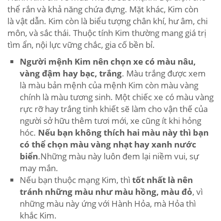
thể rắn và khả năng chứa đựng. Mặt khác, Kim còn
là vật dẫn. Kim còn là biểu tượng chân khí, hư âm, chi
môn, và sắc thái. Thuộc tính Kim thường mang giá trị
tìm ẩn, nội lực vững chắc, gia cố bền bỉ.
Người mệnh Kim nên chọn xe có màu nâu,
vàng đậm hay bạc, trắng
. Màu trắng được xem
là màu bản mệnh của mệnh Kim còn màu vàng
chính là màu tương sinh. Một chiếc xe có màu vàng
rực rỡ hay trắng tinh khiết sẽ làm cho vận thế của
người sở hữu thêm tươi mới, xe cũng ít khi hỏng
hóc.
Nếu bạn không thích hai màu này thì bạn
có thể chọn màu vàng nhạt hay xanh nước
biển
.Những màu này luôn đem lại niềm vui, sự
may mắn.
Nếu bạn thuộc mạng Kim, thì
tốt nhất là nên
tránh những màu như màu hồng, màu đỏ
, vì
những màu này ứng với Hành Hỏa, mà Hỏa thì
khắc Kim.