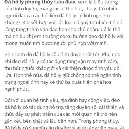
Đá hồ ly phong thủy
luôn được xem là biểu tượng
của tình duyên, mang lại sự thu hút, chú ý. Có nhiều
người đặc ra câu hỏi liệu đá hồ ly có linh nghiệm
không? Khi kết hợp với các loại đá quý tự nhiên thì nó
càng tăng thêm vận đào hoa cho chủ nhân. Có lẽ thế
mà nhiều chị em thường có xu hướng đeo đá hồ ly với
mong muốn tìm được người phù hợp với mình.
Bên cạnh đó đá hồ ly cầu tình duyên rất tốt. Phụ nữa
khi đeo đá hồ ly có tác dụng tăng vận may tình cảm,
thu hút người khác giới và cải thiện được tình yêu đôi
lứa. Hơn thế nữa, đá hồ ly giữ chồng có thể ngăn tình
trạng ngoại tình hay kẻ thứ ba xuất hiện phá hoại
hạnh phúc.
Đối với quan hệ tình yêu, gia đình hay công việc, đeo
đá hồ ly có tác dụng hỗ trợ, tăng duyên số, cải thiện và
thúc đẩy sự phát triển của các mối quan hệ trở nên
gắn kết, bền chặt và lâu bền hơn. Trong phong thủy,
đá hồ ly có ý nghĩa cầu duyên và giúp tăng vận may tài