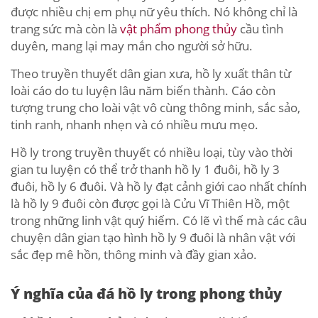
được nhiều chị em phụ nữ yêu thích. Nó không chỉ là
trang sức mà còn là
vật phẩm phong thủy
cầu tình
duyên, mang lại may mắn cho người sở hữu.
Theo truyền thuyết dân gian xưa, hồ ly xuất thân từ
loài cáo do tu luyện lâu năm biến thành. Cáo còn
tượng trung cho loài vật vô cùng thông minh, sắc sảo,
tinh ranh, nhanh nhẹn và có nhiều mưu mẹo.
Hồ ly trong truyền thuyết có nhiều loại, tùy vào thời
gian tu luyện có thể trở thanh hồ ly 1 đuôi, hồ ly 3
đuôi, hồ ly 6 đuôi. Và hồ ly đạt cảnh giới cao nhất chính
là hồ ly 9 đuôi còn được gọi là Cửu Vĩ Thiên Hồ, một
trong những linh vật quý hiếm. Có lẽ vì thế mà các câu
chuyện dân gian tạo hình hồ ly 9 đuôi là nhân vật với
sắc đẹp mê hồn, thông minh và đầy gian xảo.
Ý nghĩa của đá hồ ly trong phong thủy