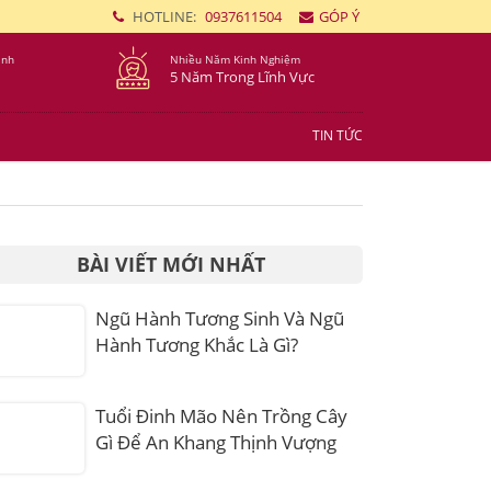
HOTLINE:
0937611504
GÓP Ý
ình
Nhiều Năm Kinh Nghiệm
5 Năm Trong Lĩnh Vực
TIN TỨC
BÀI VIẾT MỚI NHẤT
Ngũ Hành Tương Sinh Và Ngũ
Hành Tương Khắc Là Gì?
Tuổi Đinh Mão Nên Trồng Cây
Gì Để An Khang Thịnh Vượng