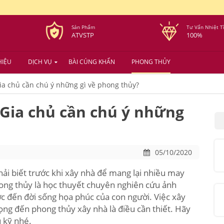
Sản Phẩm
Tư Vấn Nhiệt T
ATVSTP
100%
HIỆU
DỊCH VỤ
BÀI CÚNG KHẤN
PHONG THỦY
ia chủ cần chú ý những gì về phong thủy?
 Gia chủ cần chú ý những
05/10/2020
ải biết trước khi xây nhà để mang lại nhiều may
hong thủy là học thuyết chuyên nghiên cứu ảnh
 đến đời sống họa phúc của con người. Việc xây
rọng đến phong thủy xây nhà là điều cần thiết. Hãy
 kỹ nhé.