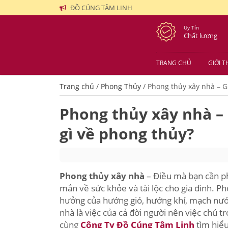
ĐỒ CÚNG TÂM LINH
Uy Tín
Chất lượng
TRANG CHỦ
GIỚI T
Trang chủ
/
Phong Thủy
/
Phong thủy xây nhà – G
Phong thủy xây nhà –
gì về phong thủy?
Phong thủy xây nhà
– Điều mà bạn cần ph
mắn về sức khỏe và tài lộc cho gia đình. P
hưởng của hướng gió, hướng khí, mạch nước
nhà là việc của cả đời người nên việc chú t
cùng
Công Ty Đồ Cúng Tâm Linh
tìm hiểu