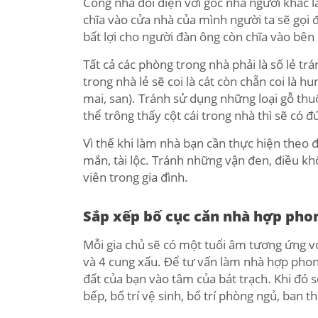
Cổng nhà đối diện với góc nhà người khác 
chĩa vào cửa nhà của mình người ta sẽ gọi đ
bất lợi cho người đàn ông còn chĩa vào bên p
Tất cả các phòng trong nhà phải là số lẻ tr
trong nhà lẻ sẽ coi là cát còn chẵn coi là h
mai, san). Tránh sử dụng những loại gỗ thu
thể trông thấy cột cái trong nhà thì sẽ có đ
Vì thế khi làm nhà bạn cần thực hiện theo
mắn, tài lộc. Tránh những vận đen, điều 
viên trong gia đình.
Sắp xếp bố cục căn nhà hợp pho
Mỗi gia chủ sẽ có một tuổi âm tương ứng với
và 4 cung xấu. Để tư vấn làm nhà hợp phong
đất của bạn vào tâm của bát trạch. Khi đó s
bếp, bố trí vệ sinh, bố trí phòng ngủ, ban 