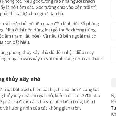
là không tốt. Nếu góc tường rào nhà người khách
ấy là nê tiêm sát. Góc tường chĩa vào bên trái thì
hải thì bất lợi cho người đàn bà.
ánh số chắn bởi nó liên quan đến lành dữ. Số phòng
ung. Nhà ở thì nên dùng loại gỗ thuộc dương (tùng,
ộc âm (nam, lật, hòe). Và nếu từ bên ngoài mà có
ứa con bất hiếu.
 đúng phong thủy xây nhà để đón nhận điều may
không may amwns xảy ra với mình cũng như các thành
ng thủy xây nhà
 một bát trạch, trên bát trạch chia làm 4 cung tốt
 thủy xây nhà cho gia chủ, kiến trúc sư sẽ đặt khu
Ng
ẽ phác ra được các khu vực nên bố trí cửa, bố trí
Kh
thờ và hướng nhìn của các không gian trên.
Tu
Kh