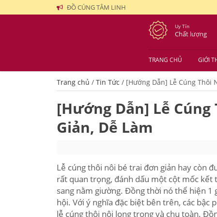
ĐỒ CÚNG TÂM LINH
Uy Tín
Chất lượng
TRANG CHỦ
GIỚI T
Trang chủ
/
Tin Tức
/
[Hướng Dẫn] Lễ Cúng Thôi N
[Hướng Dẫn] Lễ Cúng 
Giản, Dễ Làm
Lễ cúng thôi nôi bé trai đơn giản hay còn đ
rất quan trọng, đánh dấu một cột mốc kết
sang nằm giường. Đồng thời nó thể hiện 1 g
hội. Với ý nghĩa đặc biệt bên trên, các b
lễ cúng thôi nôi long trọng và chu toàn. Đồ