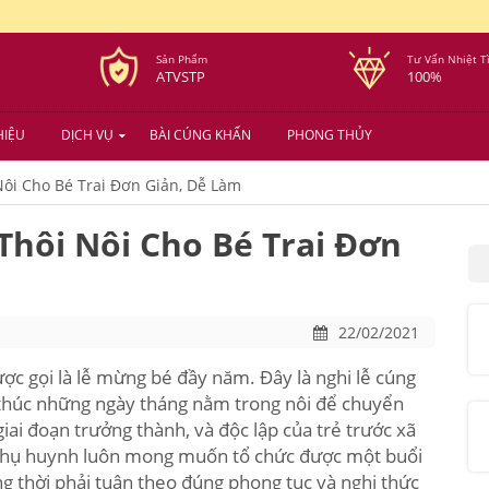
Sản Phẩm
Tư Vấn Nhiệt T
ATVSTP
100%
HIỆU
DỊCH VỤ
BÀI CÚNG KHẤN
PHONG THỦY
ôi Cho Bé Trai Đơn Giản, Dễ Làm
Thôi Nôi Cho Bé Trai Đơn
22/02/2021
ược gọi là lễ mừng bé đầy năm. Đây là nghi lễ cúng
 thúc những ngày tháng nằm trong nôi để chuyển
iai đoạn trưởng thành, và độc lập của trẻ trước xã
ậc phụ huynh luôn mong muốn tổ chức được một buổi
ng thời phải tuân theo đúng phong tục và nghi thức