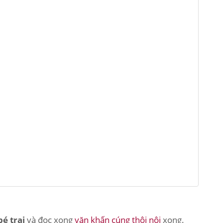
é trai
và đọc xong
văn khấn cúng thôi nôi
xong.