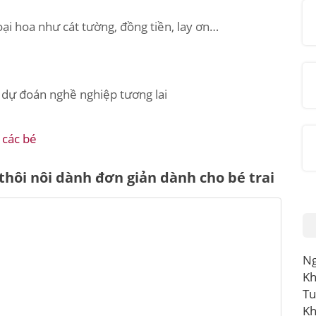
oại hoa như cát tường, đồng tiền, lay ơn…
dự đoán nghề nghiệp tương lai
 các bé
 thôi nôi dành đơn giản dành cho bé trai
Ng
Kh
Tu
Kh