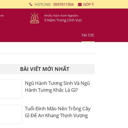
HOTLINE:
0937611504
GÓP Ý
ình
Nhiều Năm Kinh Nghiệm
5 Năm Trong Lĩnh Vực
TIN TỨC
BÀI VIẾT MỚI NHẤT
Ngũ Hành Tương Sinh Và Ngũ
Hành Tương Khắc Là Gì?
Tuổi Đinh Mão Nên Trồng Cây
Gì Để An Khang Thịnh Vượng