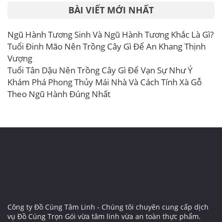
BÀI VIẾT MỚI NHẤT
Ngũ Hành Tương Sinh Và Ngũ Hành Tương Khắc Là Gì?
Tuổi Đinh Mão Nên Trồng Cây Gì Để An Khang Thịnh
Vượng
Tuổi Tân Dậu Nên Trồng Cây Gì Để Vạn Sự Như Ý
Khám Phá Phong Thủy Mái Nhà Và Cách Tính Xà Gỗ
Theo Ngũ Hành Đúng Nhất
Công ty Đồ Cúng Tâm Linh - Chúng tôi chuyên cung cấp dịch
vụ Đồ Cúng Trọn Gói vừa tâm linh vừa an toàn thực phẩm.