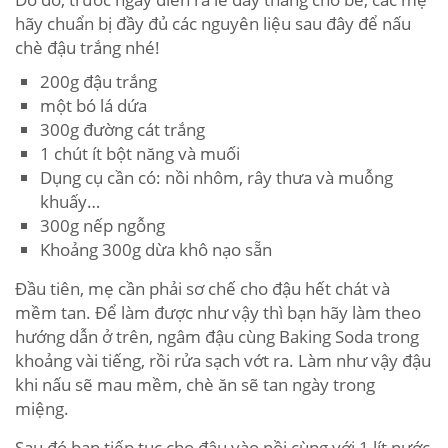
hãy chuẩn bị đầy đủ các nguyên liệu sau đây để nấu
chè đậu trắng nhé!
200g đậu trắng
một bó lá dứa
300g đường cát trắng
1 chút ít bột năng và muối
Dụng cụ cần có: nồi nhôm, rây thưa và muỗng
khuấy…
300g nếp ngỗng
Khoảng 300g dừa khô nạo sẵn
Đầu tiên, mẹ cần phải sơ chế cho đậu hết chát và
mềm tan. Để làm được như vậy thì bạn hãy làm theo
hướng dẫn ở trên, ngâm đậu cùng Baking Soda trong
khoảng vài tiếng, rồi rửa sạch vớt ra. Làm như vậy đậu
khi nấu sẽ mau mềm, chè ăn sẽ tan ngày trong
miệng.
Sau đó bạn tiếp tục cho đậu vào nồi cùng với 1 lít nước