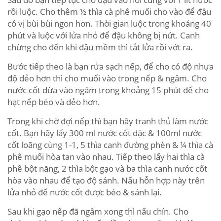
rồi luộc. Cho thêm ½ thìa cà phê muối cho vào để đậu
có vị bùi bùi ngon hơn. Thời gian luộc trong khoảng 40
phút và luộc với lửa nhỏ để đậu không bị nứt. Canh
chừng cho đến khi đậu mềm thì tắt lửa rồi vớt ra.
Bước tiếp theo là bạn rửa sạch nếp, để cho có độ nhựa
độ dẻo hơn thì cho muối vào trong nếp & ngâm. Cho
nước cốt dừa vào ngâm trong khoảng 15 phút để cho
hạt nếp béo và dẻo hơn.
Trong khi chờ đợi nếp thì bạn hãy tranh thủ làm nước
cốt. Bạn hãy lấy 300 ml nước cốt đặc & 100ml nước
cốt loãng cùng 1-1, 5 thìa canh đường phèn & ¼ thìa cà
phê muối hòa tan vào nhau. Tiếp theo lấy hai thìa cà
phê bột năng, 2 thìa bột gạo và ba thìa canh nước cốt
hòa vào nhau để tạo độ sánh. Nấu hỗn hợp này trên
lửa nhỏ để nước cốt được béo & sánh lại.
Sau khi gạo nếp đã ngâm xong thì nấu chín. Cho