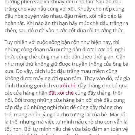
đường phèn vào và khuấy đều cho tan. Sau đó đậu
trắng cho vào nấu cùng với xôi. Khuấy cho nếp cùng
đậu hòa quyện vào nhau, đậu mềm, xôi nếp dẻo là
hoàn tất. Khi nào ăn thì bạn hãy múc chè đậu trắng ra
chén, sau đó rưới vào nước cốt dừa rồi thưởng thức.
Tuy nhiên với cuộc sống bận rộn như hiện nay, thì
những công đoạn nấu nướng dần được lược bỏ, nghi
thức cúng chè cũng mai một dần theo thời gian. Gần
như mọi thứ không giữ được truyền thống của ông bà
xưa. Do vậy, cách luộc đậu trắng mau mềm cũng
không được mấy người quan tâm. Thay vào đó, các gia
đình thường gọi dịch vụ
xôi chè
đầy tháng cho bé qua
các cửa hàng nhận
đặt xôi chè
cúng đầy tháng, thôi
nôi. Bởi trong những cửa hàng bán xôi chè đều cung
cấp đầy đủ những nghi thức để cúng đầy tháng cho
trẻ, mang nhiều ý nghĩa cho tương lai của bé. Mặc dù
là thế, nhưng mà việc tự mình nấu chè cho con vẫn là
tốt hơn. Bởi tự mình nấu chè vừa bảo đảm an toàn vệ