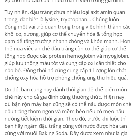
vụ cho nhu cầu của nhiều thành viên trong gia đình.
Tuy nhiên, đậu trắng chứa nhiều loại axit amin quan
trọng, đặc biệt là lysine, tryptophan… Chúng luôn
đóng một vai trò quan trọng trong việc hình thành các
khối cơ, xương, giúp cơ thể chuyển hóa & tổng hợp
đạm để tăng trưởng nhanh chóng và khỏe mạnh. Hơn
thế nữa việc ăn chè đậu trắng còn có thể giúp cơ thể
tổng hợp được các protein hemoglobin và myoglobin,
giúp lưu thông máu tốt và cung cấp oxi cần thiết cho
não bộ. Đồng thời nó cũng cung cấp 1 lượng lớn chất
chống oxy hóa hỗ trợ phòng chống ung thư hiệu quả.
Do đó, bạn cũng hãy dành thời gian để chế biến món
chè này cho cả gia đình cùng thường thức. Hiện nay,
dù bận rộn mấy bạn cũng sẽ có thể nấu được món chè
đậu trắng thơm ngon và mềm béo nếu có mẹo nấu
nướng tiết kiệm thời gian. Theo đó, trước khi luộc thì
bạn hãy ngâm đậu trắng cùng với nước được hòa tan
cùng với muối Baking Soda. Đây được xem như là gia