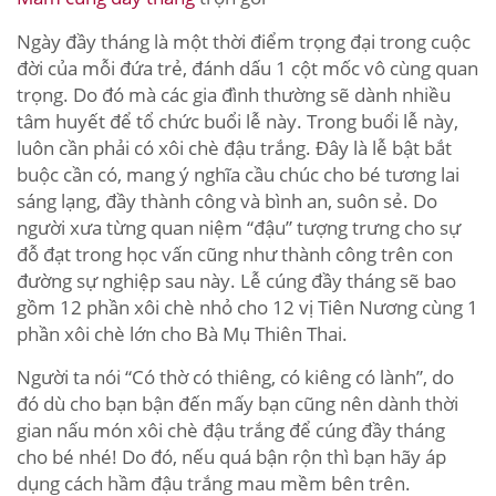
Ngày đầy tháng là một thời điểm trọng đại trong cuộc
đời của mỗi đứa trẻ, đánh dấu 1 cột mốc vô cùng quan
trọng. Do đó mà các gia đình thường sẽ dành nhiều
tâm huyết để tổ chức buổi lễ này. Trong buổi lễ này,
luôn cần phải có xôi chè đậu trắng. Đây là lễ bật bắt
buộc cần có, mang ý nghĩa cầu chúc cho bé tương lai
sáng lạng, đầy thành công và bình an, suôn sẻ. Do
người xưa từng quan niệm “đậu” tượng trưng cho sự
đỗ đạt trong học vấn cũng như thành công trên con
đường sự nghiệp sau này. Lễ cúng đầy tháng sẽ bao
gồm 12 phần xôi chè nhỏ cho 12 vị Tiên Nương cùng 1
phần xôi chè lớn cho Bà Mụ Thiên Thai.
Người ta nói “Có thờ có thiêng, có kiêng có lành”, do
đó dù cho bạn bận đến mấy bạn cũng nên dành thời
gian nấu món xôi chè đậu trắng để cúng đầy tháng
cho bé nhé! Do đó, nếu quá bận rộn thì bạn hãy áp
dụng cách hầm đậu trắng mau mềm bên trên.