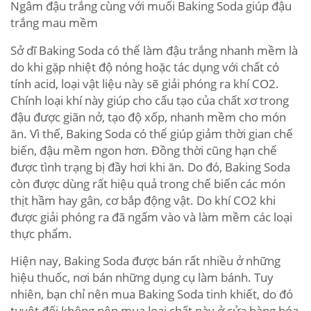
Ngâm đậu trắng cùng với muối Baking Soda giúp đậu
trắng mau mềm
Sở dĩ Baking Soda có thể làm đậu trắng nhanh mềm là
do khi gặp nhiệt độ nóng hoặc tác dụng với chất có
tính acid, loại vật liệu này sẽ giải phóng ra khí CO2.
Chính loại khí này giúp cho cấu tạo của chất xơ trong
đậu được giãn nở, tạo độ xốp, nhanh mềm cho món
ăn. Vì thế, Baking Soda có thể giúp giảm thời gian chế
biến, đậu mềm ngon hơn. Đồng thời cũng hạn chế
được tình trạng bị đầy hơi khi ăn. Do đó, Baking Soda
còn được dùng rất hiệu quả trong chế biến các món
thịt hầm hay gân, cơ bắp động vật. Do khí CO2 khi
được giải phóng ra đã ngấm vào và làm mềm các loại
thực phẩm.
Hiện nay, Baking Soda được bán rất nhiều ở những
hiệu thuốc, nơi bán những dụng cụ làm bánh. Tuy
nhiên, bạn chỉ nên mua Baking Soda tinh khiết, do đó
tuyệt đối không nên mua loại chất này ở cửa hàng hóa