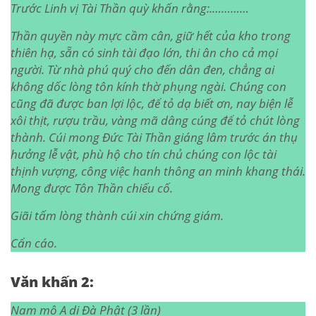
Trước Linh vị Tài Thần quỳ khấn rằng:.…………
Thần quyền này mực cầm cân, giữ hết của kho trong
thiên hạ, sẵn có sinh tài đạo lớn, thi ân cho cả mọi
người. Từ nhà phú quý cho đến dân đen, chẳng ai
không dốc lòng tôn kính thờ phụng ngài. Chúng con
cũng đã được ban lợi lộc, để tỏ dạ biết ơn, nay biện lễ
xôi thịt, rượu trầu, vàng mã dâng cúng để tỏ chút lòng
thành. Cúi mong Đức Tài Thần giáng lâm trước án thụ
hưởng lễ vật, phù hộ cho tín chủ chúng con lộc tài
thịnh vượng, công việc hanh thông an minh khang thái.
Mong được Tôn Thần chiếu cố.
Giãi tấm lòng thành cúi xin chứng giám.
Cẩn cáo.
Văn khấn 2:
Nam mô A di Đà Phật (3 lần)