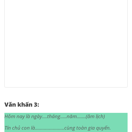
Văn khấn 3:
Hôm nay là ngày….tháng…..năm…….(âm lịch)
Tín chủ con là…………………..cùng toàn gia quyến.