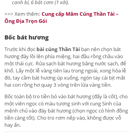
canh bí, 6 bát cơm (1 xới).
>>> Xem thêm:
Cung cấp Mâm Cúng Thần Tài –
Ông Địa Trọn Gói
Bốc bát hương
Trước khi đọc
bài cúng Thần Tài
bạn nên chọn bát
hương đáy lồi lên phía miệng, hai đầu rồng chầu vào
một thái cực. Rửa sạch bát hương bằng nước sạch, để
khổ. Lấy một lễ vàng tiên lau trong ngoài, xong hóa lễ
đó, tay cầm bát hương úp xuống, ngón tay cái bịt mắt
hai con rồng hơ quay 3 vòng trên lửa vàng tiền.
Bốc toàn bộ tro tiền bỏ vào bát hương (đấy là cốt), cho
một viên ngọc có màu tương sinh với cung Sinh của
mệnh chủ vào đáy bát hương (chọn ngọc có hình đồng
tiền càng tốt). Cho tro rơm nếp vào, không được vỗ
hay ấn.