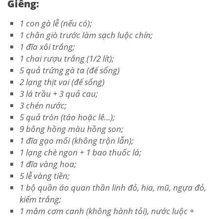
Giêng:
1 con gà lễ (nếu có);
1 chân giò trước làm sạch luộc chín;
1 đĩa xôi trắng;
1 chai rượu trắng (1/2 lít);
5 quả trứng gà ta (để sống)
2 lạng thịt vai (để sống)
3 lá trầu + 3 quả cau;
3 chén nước;
5 quả tròn (táo hoặc lê…);
9 bông hồng màu hồng son;
1 đĩa gạo mối (không trộn lẫn);
1 lạng chè ngon + 1 bao thuốc lá;
1 đĩa vàng hoa;
5 lễ vàng tiền;
1 bộ quần áo quan thần linh đỏ, hia, mũ, ngựa đỏ,
kiếm trắng;
1 mâm cơm canh (không hành tỏi), nước luộc +