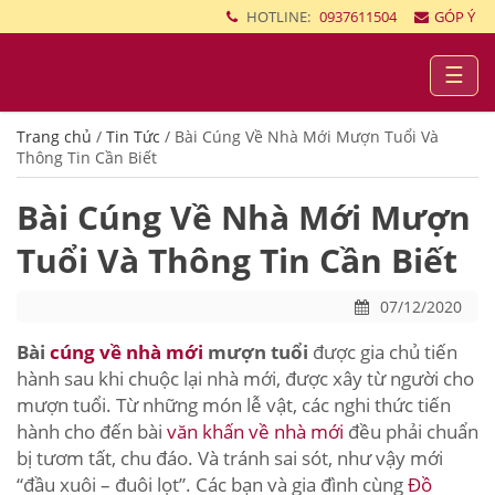
HOTLINE:
0937611504
GÓP Ý
☰
Trang chủ
/
Tin Tức
/
Bài Cúng Về Nhà Mới Mượn Tuổi Và
Thông Tin Cần Biết
Bài Cúng Về Nhà Mới Mượn
Tuổi Và Thông Tin Cần Biết
07/12/2020
Bài
cúng về nhà mới
mượn tuổi
được gia chủ tiến
hành sau khi chuộc lại nhà mới, được xây từ người cho
mượn tuổi. Từ những món lễ vật, các nghi thức tiến
hành cho đến bài
văn khấn về nhà mới
đều phải chuẩn
bị tươm tất, chu đáo. Và tránh sai sót, như vậy mới
“đầu xuôi – đuôi lọt”. Các bạn và gia đình cùng
Đồ